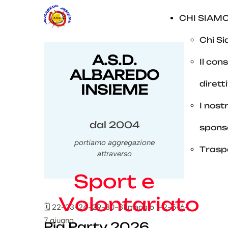
CHI SIAM
Chi S
A.S.D.
Il cons
ALBAREDO
dirett
INSIEME
I nostr
dal 2004
spons
portiamo aggregazione
Trasp
attraverso
Sport e
Volontariato
🗓️ 22-23-24-29-30-31 maggio 1-2-5-6-
7 giugno
Pig Party 2026